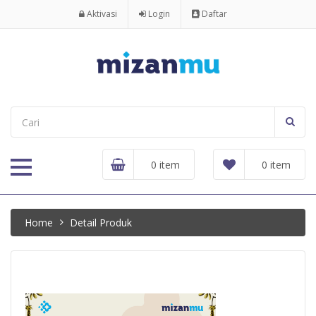
Aktivasi
Login
Daftar
0 item
0 item
Home
Detail Produk