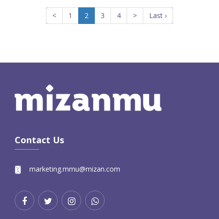
<
1
2
3
4
>
Last ›
Contact Us
marketing.mmu@mizan.com