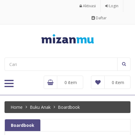
Aktivasi
Login
Daftar
0 item
0 item
Home
Buku Anak
Boardbook
Boardbook