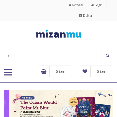
Aktivasi
Login
Daftar
0 item
0 item