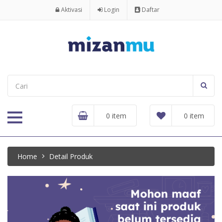
Aktivasi
Login
Daftar
0 item
0 item
Home
Detail Produk