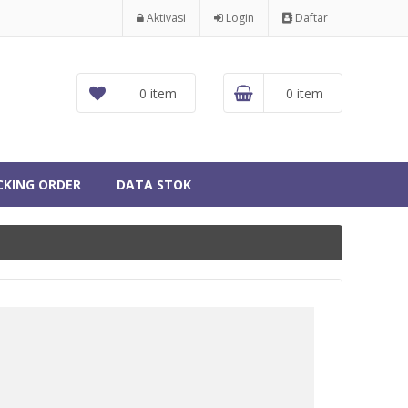
Aktivasi
Login
Daftar
0 item
0 item
CKING ORDER
DATA STOK