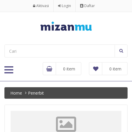
Aktivasi
Login
Daftar
0 item
0 item
Home
Penerbit