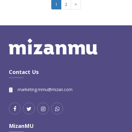
1
2
>
Contact Us
marketing.mmu@mizan.com
MizanMU