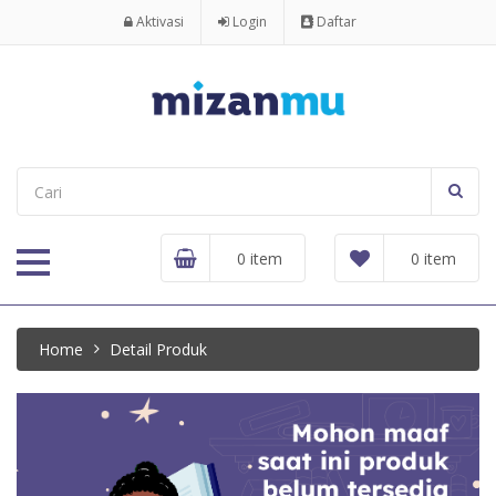
Aktivasi
Login
Daftar
0 item
0 item
Home
Detail Produk