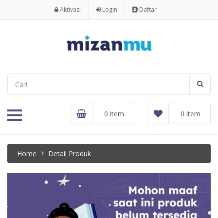
Aktivasi
Login
Daftar
0 item
0 item
Home
Detail Produk