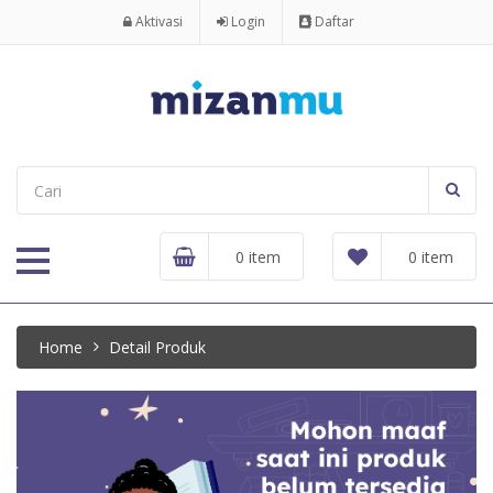
Aktivasi
Login
Daftar
0 item
0 item
Home
Detail Produk