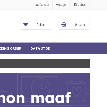
Aktivasi
Login
Daftar
0 item
0 item
CKING ORDER
DATA STOK