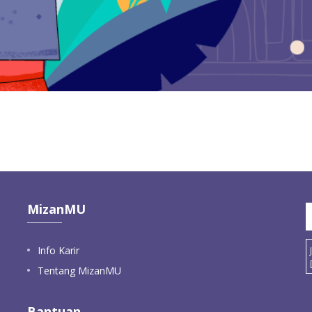
MizanMU
Info Karir
Tentang MizanMU
Bantuan