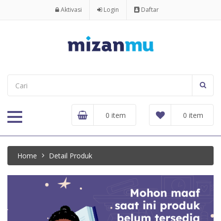
Aktivasi
Login
Daftar
0 item
0 item
Home
Detail Produk