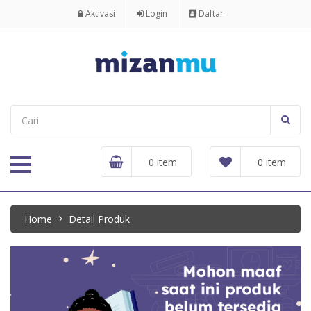
Aktivasi
Login
Daftar
0 item
0 item
Home
Detail Produk