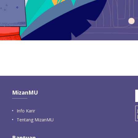
MizanMU
Info Karir
Tentang MizanMU
Bantuan