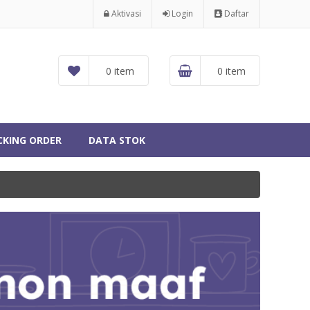
Aktivasi
Login
Daftar
0 item
0 item
CKING ORDER
DATA STOK