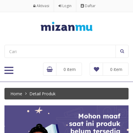
Aktivasi
Login
Daftar
0 item
0 item
Home
Detail Produk