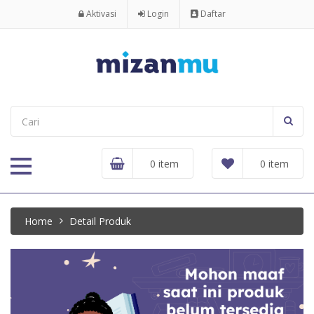
Aktivasi
Login
Daftar
0 item
0 item
Home
Detail Produk