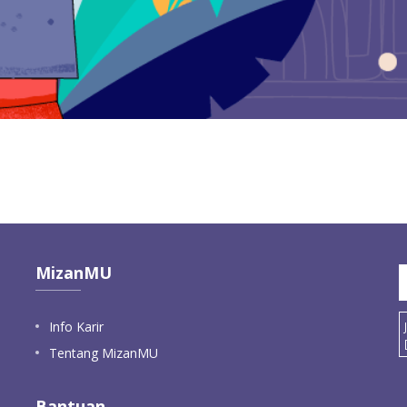
MizanMU
Info Karir
Tentang MizanMU
Bantuan