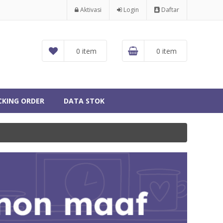
Aktivasi
Login
Daftar
0 item
0 item
CKING ORDER
DATA STOK