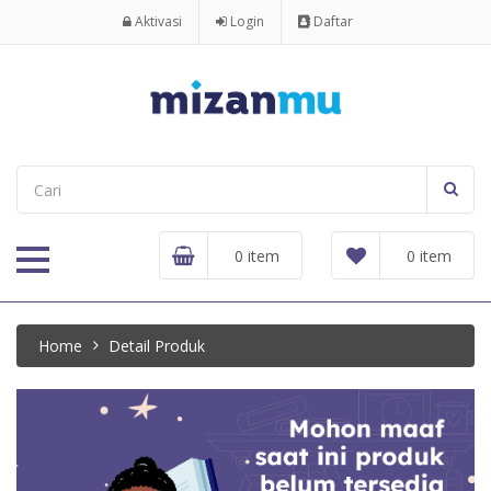
Aktivasi
Login
Daftar
0 item
0 item
Home
Detail Produk