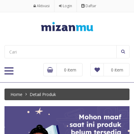
Aktivasi
Login
Daftar
0 item
0 item
Home
Detail Produk