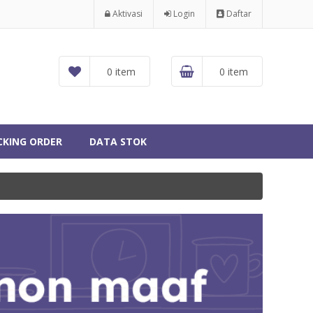
Aktivasi
Login
Daftar
0 item
0 item
CKING ORDER
DATA STOK