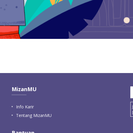
MizanMU
Info Karir
Tentang MizanMU
Bantuan