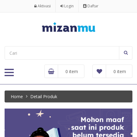
Aktivasi
Login
Daftar
0 item
0 item
Home
Detail Produk