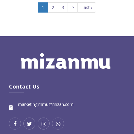
1
2
3
>
Last ›
Contact Us
marketing.mmu@mizan.com