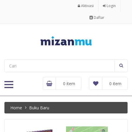
Aktivasi
Login
Daftar
0 item
0 item
Home
Buku Baru