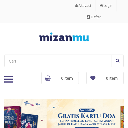
Aktivasi
Login
Daftar
0 item
0 item