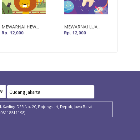
MEWARNAI HEW...
MEWARNAI LUA...
MISTER
Rp. 12,000
Rp. 12,000
Rp. 15
Jl. Kavling DPR No. 20, Bojongsari, Depok, Jawa Barat.
[08118811198]