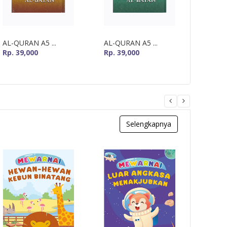
AL-QURAN A5 ...
AL-QURAN A5 ...
MUSHA
Rp. 39,000
Rp. 39,000
Rp. 60
Selengkapnya