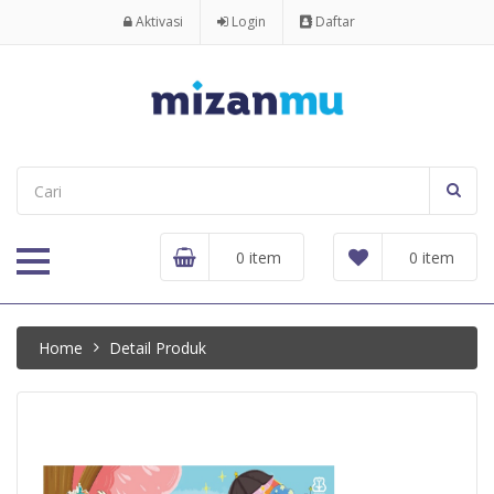
Aktivasi
Login
Daftar
0 item
0 item
Home
Detail Produk