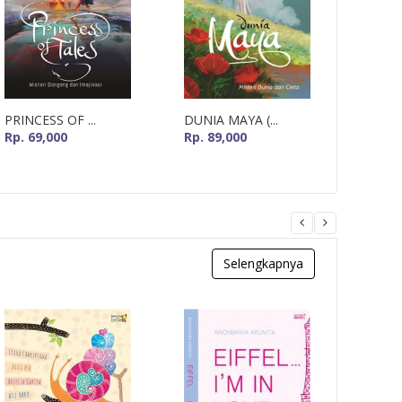
PRINCESS OF ...
DUNIA MAYA (...
THE O
Rp. 69,000
Rp. 89,000
Rp. 79
Selengkapnya