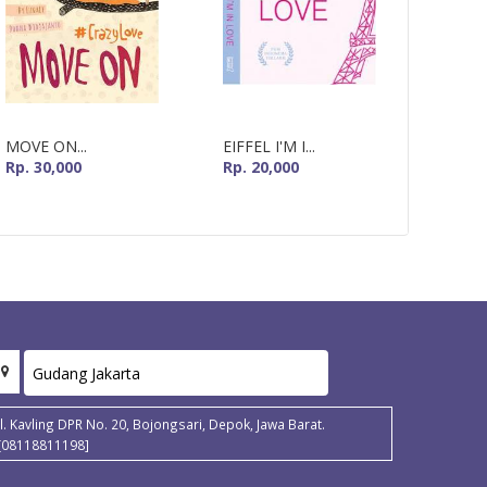
MOVE ON...
EIFFEL I'M I...
28 DET
Rp. 30,000
Rp. 20,000
Rp. 20
Jl. Kavling DPR No. 20, Bojongsari, Depok, Jawa Barat.
[08118811198]