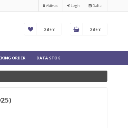
Aktivasi
Login
Daftar
0 item
0 item
CKING ORDER
DATA STOK
025)