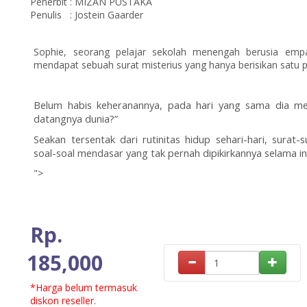
Penerbit
:
MIZAN PUSTAKA
Penulis
:
Jostein Gaarder
Sophie, seorang pelajar sekolah menengah berusia empa
mendapat sebuah surat misterius yang hanya berisikan satu 
Belum habis keheranannya, pada hari yang sama dia me
datangnya dunia?”
Seakan tersentak dari rutinitas hidup sehari-hari, sura
soal-soal mendasar yang tak pernah dipikirkannya selama ini. 
">
Rp.
185,000
*Harga belum termasuk
diskon reseller.