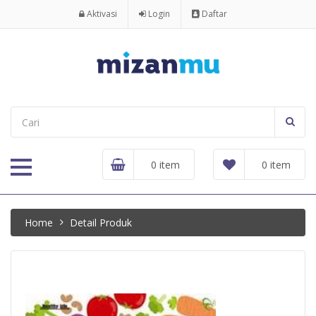
Aktivasi
Login
Daftar
0 item
0 item
Home
Detail Produk