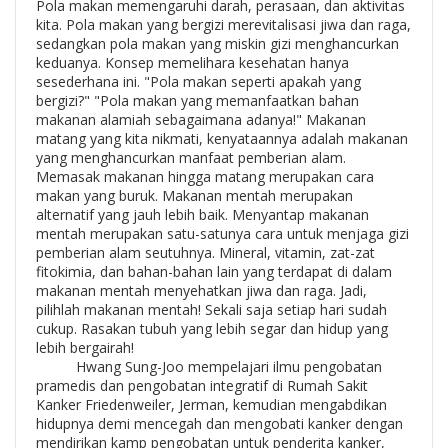
Pola makan memengaruhi darah, perasaan, dan aktivitas
kita. Pola makan yang bergizi merevitalisasi jiwa dan raga,
sedangkan pola makan yang miskin gizi menghancurkan
keduanya. Konsep memelihara kesehatan hanya
sesederhana ini. "Pola makan seperti apakah yang
bergizi?" "Pola makan yang memanfaatkan bahan
makanan alamiah sebagaimana adanya!" Makanan
matang yang kita nikmati, kenyataannya adalah makanan
yang menghancurkan manfaat pemberian alam.
Memasak makanan hingga matang merupakan cara
makan yang buruk. Makanan mentah merupakan
alternatif yang jauh lebih baik. Menyantap makanan
mentah merupakan satu-satunya cara untuk menjaga gizi
pemberian alam seutuhnya. Mineral, vitamin, zat-zat
fitokimia, dan bahan-bahan lain yang terdapat di dalam
makanan mentah menyehatkan jiwa dan raga. Jadi,
pilihlah makanan mentah! Sekali saja setiap hari sudah
cukup. Rasakan tubuh yang lebih segar dan hidup yang
lebih bergairah!
Hwang Sung-Joo mempelajari ilmu pengobatan
pramedis dan pengobatan integratif di Rumah Sakit
Kanker Friedenweiler, Jerman, kemudian mengabdikan
hidupnya demi mencegah dan mengobati kanker dengan
mendirikan kamp pengobatan untuk penderita kanker,