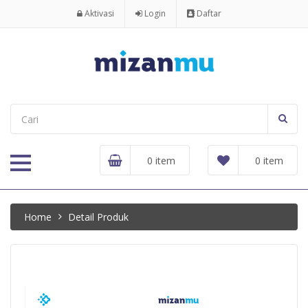
Aktivasi
Login
Daftar
0 item
0 item
Home
Detail Produk