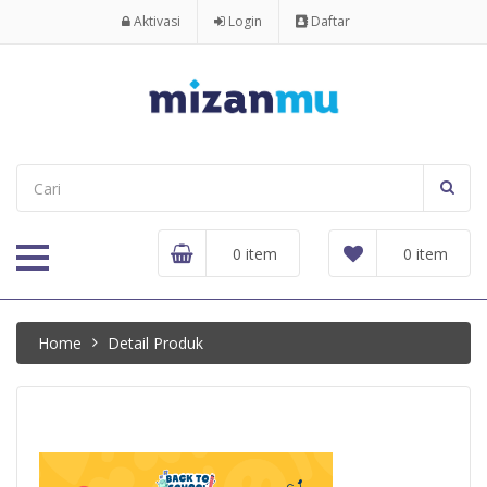
Aktivasi
Login
Daftar
0 item
0 item
Home
Detail Produk