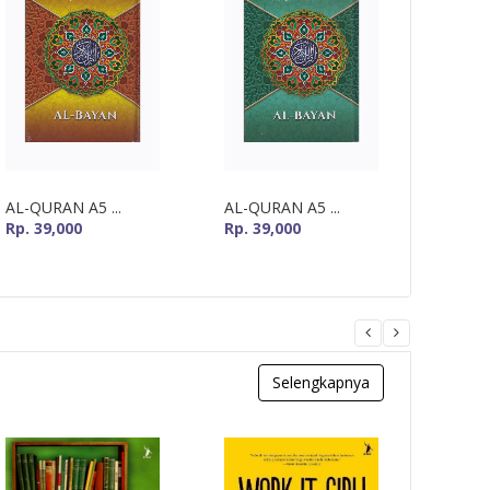
AL-QURAN A5 ...
AL-QURAN A5 ...
MUSHA
Rp. 39,000
Rp. 39,000
Rp. 60
Selengkapnya