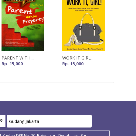
PARENT WITH ...
WORK IT GIRL...
HITUN
Rp. 15,000
Rp. 15,000
Rp. 30
Jl. Kavling DPR No. 20, Bojongsari, Depok, Jawa Barat.