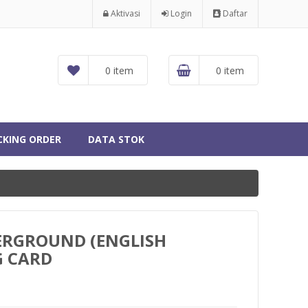
Aktivasi
Login
Daftar
0 item
0 item
CKING ORDER
DATA STOK
ERGROUND (ENGLISH
G CARD