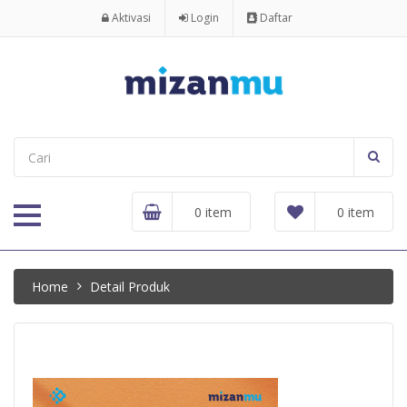
Aktivasi
Login
Daftar
0 item
0 item
Home
Detail Produk