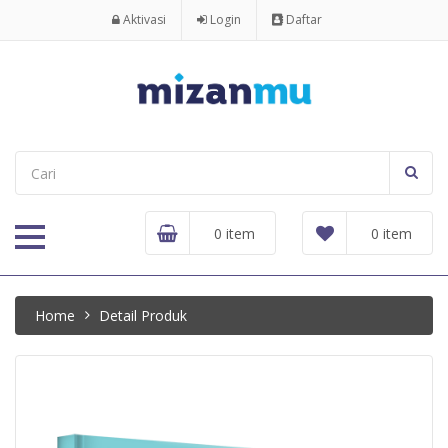
Aktivasi
Login
Daftar
0 item
0 item
Home
Detail Produk