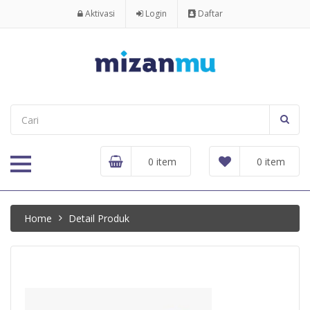
Aktivasi
Login
Daftar
0 item
0 item
Home
Detail Produk