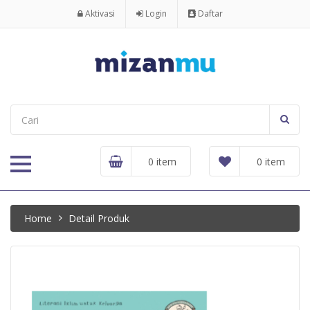
Aktivasi
Login
Daftar
0 item
0 item
Home
Detail Produk