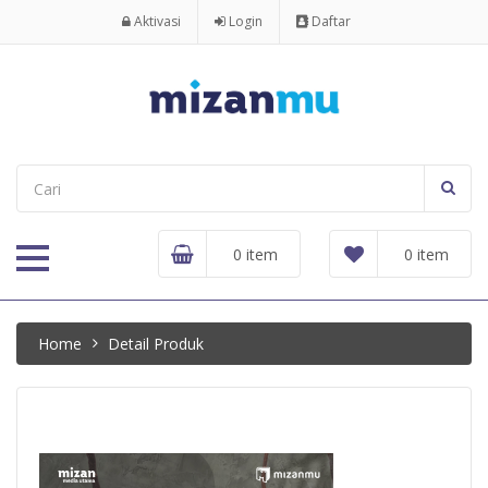
Aktivasi
Login
Daftar
0 item
0 item
Home
Detail Produk