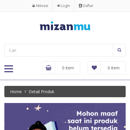
Aktivasi
Login
Daftar
0 item
0 item
Home
Detail Produk