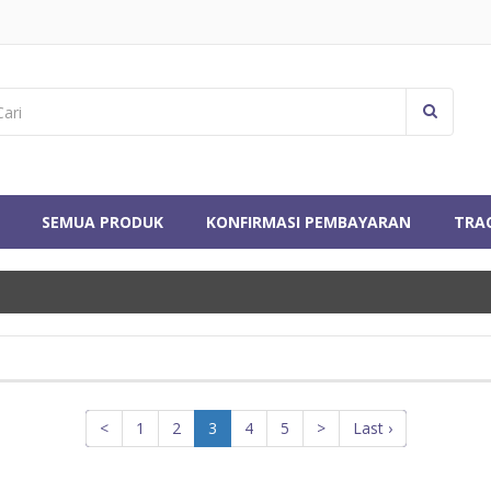
SEMUA PRODUK
KONFIRMASI PEMBAYARAN
TRA
<
1
2
3
4
5
>
Last ›