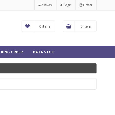
Aktivasi
Login
Daftar
0 item
0 item
CKING ORDER
DATA STOK