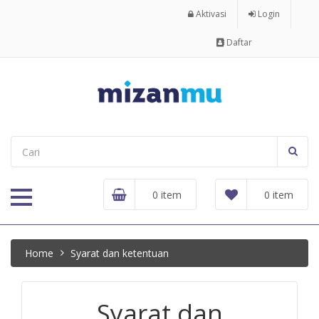
Aktivasi
Login
Daftar
0 item
0 item
Home
Syarat dan ketentuan
Syarat dan