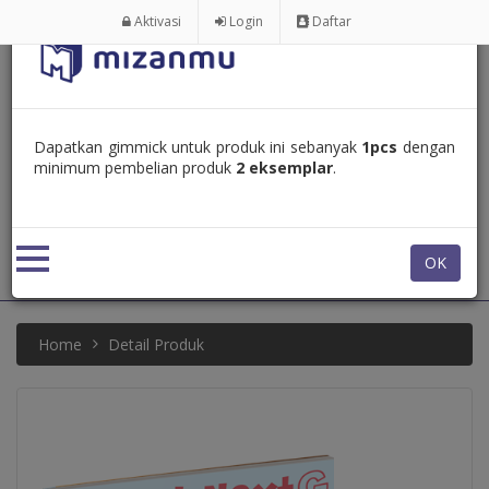
Aktivasi
Login
Daftar
Dapatkan gimmick untuk produk ini sebanyak
1pcs
dengan
minimum pembelian produk
2 eksemplar
.
0 item
0 item
OK
Home
Detail Produk